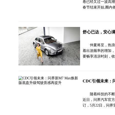
卷已经又过一波高潮,
春节结束开始,圈内
舒心已达，安心满
仲夏将至，热浪
着出游频率的增加，
要畅享清凉时刻，收
CDC引领未来：
随着科技的不断
近日，问界汽车官方
订，5月22日，问