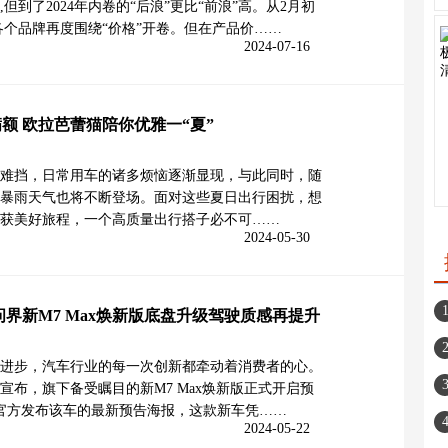
但到了2024年内卷的“后浪”更比“前浪”高。从2月初
各个品牌再度围绕“价格”开卷。但在产品价……
2024-07-16
额 欧拉芭蕾猫陪你优雅一“夏”
难挡，日常用车的诸多烦恼逐渐显现，与此同时，随
暴雨天气也将不断登场。面对这些夏日出行困扰，想
获美好旅程，一个高质量出行搭子必不可……
2024-05-30
问界新M7 Max焕新版底盘升级驾驶质感再提升
进步，汽车行业的每一次创新都牵动着消费者的心。
宣布，旗下备受瞩目的新M7 Max焕新版正式开启预
界官方发布该车的最新预告海报，这款新车凭……
2024-05-22