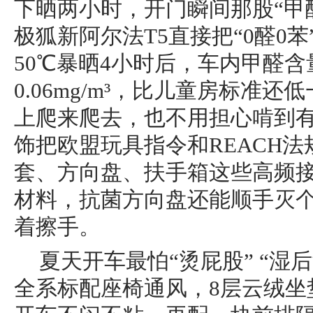
下晒两小时，开门瞬间那股“甲
极狐新阿尔法T5直接把“0醛0
50℃暴晒4小时后，车内甲醛
0.06mg/m³，比儿童房标准
上爬来爬去，也不用担心啃到
饰把欧盟玩具指令和REACH
套、方向盘、扶手箱这些高频
材料，抗菌方向盘还能顺手灭
着擦手。
夏天开车最怕“烫屁股” “湿
全系标配座椅通风，8层云绒坐