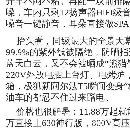
开车不闷不粘。再配一块前排
噪，车内只剩12扬声器HIFI
噪音一键静音，耳朵直接做SPA
抬头看，同级最大的全景天
99.9%的紫外线被隔绝，防晒指
蓝天白云，又不会被晒成“熊猫
220V外放电插上台灯、电烤
箱，极狐新阿尔法T5瞬间变身
油车的都忍不住过来蹭电。
价格也很解暑：11.88万起就能拿
万直接上630神行版，800V高