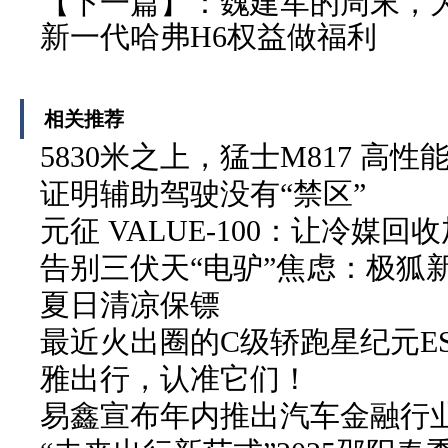
【下一篇】：
魏建军的周末，为
新一代哈弗H6权益做福利
相关推荐
5830米之上，猛士M817 高性
证明辅助驾驶没有“禁区”
元征 VALUE-100：让冷媒
告别三伏天“电驴”焦虑：极狐
夏日清凉保镖
最近火出圈的C级轿跑星纪元E
雅出行，认准它们！
易鑫宣布年内推出汽车金融行业首