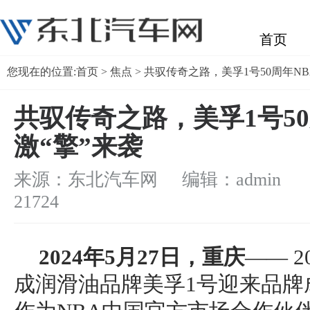
首页
您现在的位置:
首页
>
焦点
> 共驭传奇之路，美孚1号50周年N
共驭传奇之路，美孚1号5
激“擎”来袭
来源：东北汽车网 编辑：admin
浏
21724
2024
年
5
月
2
7
日，重庆
—— 
成润滑油品牌美孚1号迎来品牌